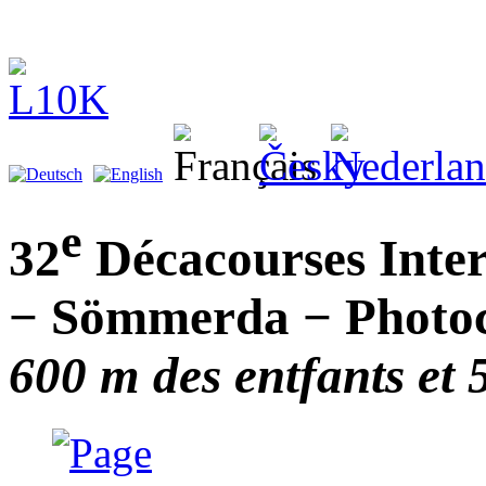
e
32
Décacourses Inter
− Sömmerda − Photoc
600 m des entfants et 