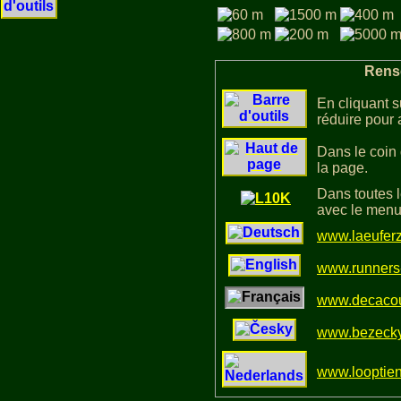
Rense
En cliquant s
réduire pour 
Dans le coin 
la page.
Dans toutes l
avec le menu
www.laeufer
www.runners
www.decacou
www.bezecky
www.looptie