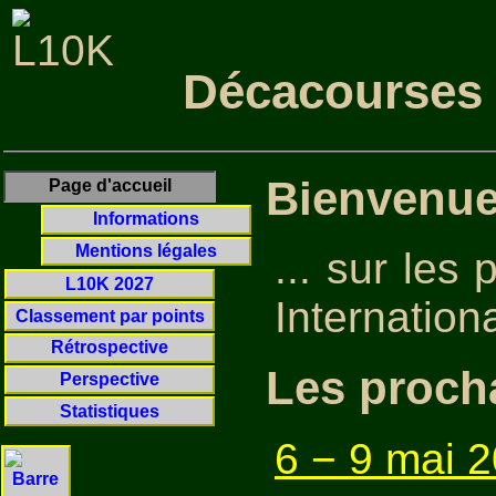
Décacourses 
Bienvenue 
Page d'accueil
Informations
Mentions légales
... sur le
L10K 2027
Internation
Classement par points
Rétrospective
Les proch
Perspective
Statistiques
6 − 9 mai 