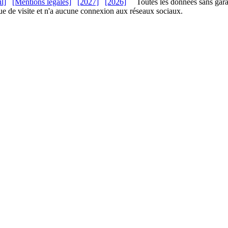
l]
[Mentions légales]
[2027]
[2026]
Toutes les données sans gara
ue de visite et n'a aucune connexion aux réseaux sociaux.