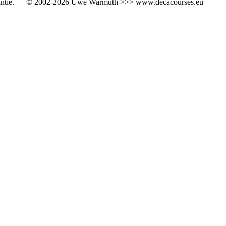
ntie.
© 2002-2026 Uwe Warmuth >>> www.decacourses.eu