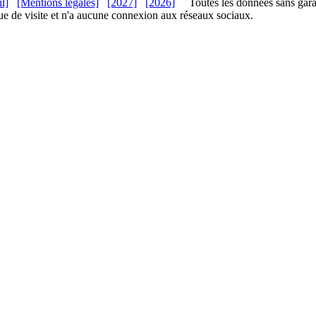
l]
[Mentions légales]
[2027]
[2026]
Toutes les données sans gara
ue de visite et n'a aucune connexion aux réseaux sociaux.