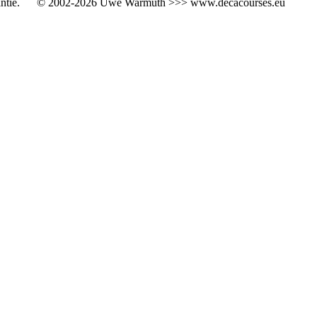
ntie.
© 2002-2026 Uwe Warmuth >>> www.decacourses.eu