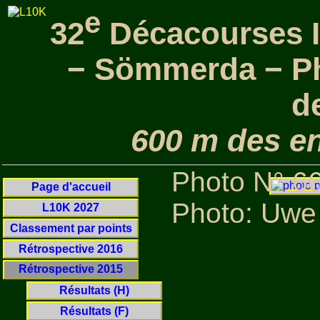
e
32
Décacourses I
− Sömmerda − P
d
600 m des en
Photo N° 6
Page d'accueil
Photo: Uwe
L10K 2027
Classement par points
Rétrospective 2016
Rétrospective 2015
Résultats (H)
Résultats (F)