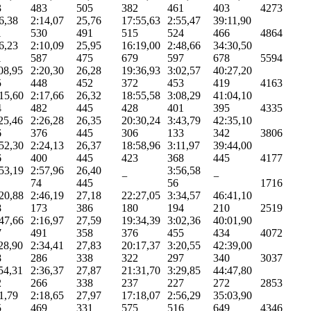
3
483
505
382
461
403
4273
6,38
2:14,07
25,76
17:55,63
2:55,47
39:11,90
1
530
491
515
524
466
4864
6,23
2:10,09
25,95
16:19,00
2:48,66
34:30,50
1
587
475
679
597
678
5594
08,95
2:20,30
26,28
19:36,93
3:02,57
40:27,20
5
448
452
372
453
419
4163
15,60
2:17,66
26,32
18:55,58
3:08,29
41:04,10
4
482
445
428
401
395
4335
25,46
2:26,28
26,35
20:30,24
3:43,79
42:35,10
6
376
445
306
133
342
3806
52,30
2:24,13
26,37
18:58,96
3:11,97
39:44,00
6
400
445
423
368
445
4177
53,19
2:57,96
26,40
3:56,58
−
−
74
445
56
1716
20,88
2:46,19
27,18
22:27,05
3:34,57
46:41,10
8
173
386
180
194
210
2519
47,66
2:16,97
27,59
19:34,39
3:02,36
40:01,90
7
491
358
376
455
434
4072
28,90
2:34,41
27,83
20:17,37
3:20,55
42:39,00
8
286
338
322
297
340
3037
54,31
2:36,37
27,87
21:31,70
3:29,85
44:47,80
2
266
338
237
227
272
2853
1,79
2:18,65
27,97
17:18,07
2:56,29
35:03,90
5
469
331
575
516
649
4346