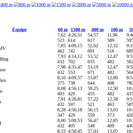
Équipe
60 m
1500 m
400 m
100 m
3
7,62
4:26,31
54,57
11,96
9:4
523
614
617
589
59
7,85
4:09,15
52,62
12,32
9:1
MV
462
742
691
516
68
7,93
4:14,12
53,52
12,47
9:5
ling
432
702
655
482
58
7,98
4:35,47
53,19
12,47
9:5
aus
432
553
671
482
56
8,16
4:09,57
53,87
12,89
8:5
ien
375
738
644
408
78
8,08
4:56,13
59,25
12,50
10:
n
403
429
455
482
43
7,91
4:28,81
57,22
12,58
9:5
n
432
597
521
463
58
8,28
4:56,18
56,15
13,03
10:
347
429
559
373
42
8,00
5:00,53
56,47
12,85
10:
4
432
405
548
409
44
8,33
4:58,45
57,03
13,05
10: