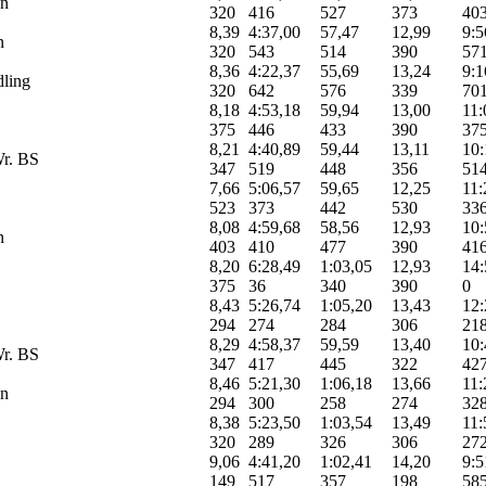
n
320
416
527
373
40
8,39
4:37,00
57,47
12,99
9:5
n
320
543
514
390
57
8,36
4:22,37
55,69
13,24
9:1
ling
320
642
576
339
70
8,18
4:53,18
59,94
13,00
11:
375
446
433
390
37
8,21
4:40,89
59,44
13,11
10:
r. BS
347
519
448
356
51
7,66
5:06,57
59,65
12,25
11:
523
373
442
530
33
8,08
4:59,68
58,56
12,93
10:
n
403
410
477
390
41
8,20
6:28,49
1:03,05
12,93
14:
375
36
340
390
0
8,43
5:26,74
1:05,20
13,43
12:
294
274
284
306
21
8,29
4:58,37
59,59
13,40
10:
r. BS
347
417
445
322
42
8,46
5:21,30
1:06,18
13,66
11:
n
294
300
258
274
32
8,38
5:23,50
1:03,54
13,49
11:
320
289
326
306
27
9,06
4:41,20
1:02,41
14,20
9:5
149
517
357
198
58