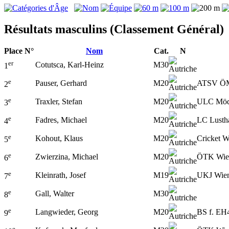
Résultats masculins (Classement Général)
Place
N°
Nom
Cat.
N
er
Cotutsca, Karl-Heinz
M30
1
e
Pauser, Gerhard
M20
ATSV Ö
2
e
Traxler, Stefan
M20
ULC Möd
3
e
Fadres, Michael
M20
LC Lusth
4
e
Kohout, Klaus
M20
Cricket W
5
e
Zwierzina, Michael
M20
ÖTK Wie
6
e
Kleinrath, Josef
M19
UKJ Wie
7
e
Gall, Walter
M30
8
e
Langwieder, Georg
M20
BS f. EH
9
e