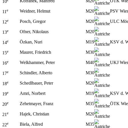
Kofranek, Manfred
M20
ÖTK Wie
10
e
Weidner, Helmut
M20
PSV Wie
11
e
Posch, Gregor
M20
ULC Möd
12
e
Ofner, Nikolaus
M20
13
e
Özkan, Nuri
M19
KSV d. W
14
e
Maurer, Friedrich
M30
15
e
Welkhammer, Peter
M40
UKJ Wie
16
e
Schindler, Alberto
M30
17
e
Schedlbauer, Peter
M20
18
e
Amri, Norbert
M19
KSV d. W
19
e
Zehetmayer, Franz
M35
ÖTK Wie
20
e
Hajek, Christian
M20
21
e
Biela, Alfred
M35
22