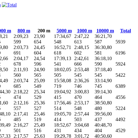
000 m
800 m
200 m
5000 m
1000 m
10000 m
Total
8,21
2:09,23
23,90
17:34,67
2:47,22
36:21,70
5
599
654
548
613
587
5939
9,80
2:03,73
24,45
16:52,71
2:48,15
36:30,80
9
691
604
618
602
581
6196
2,66
2:04,17
24,54
17:39,13
2:42,61
36:18,10
2
678
596
541
666
590
5924
8,50
2:11,93
24,90
18:02,05
2:53,48
37:18,40
4
560
565
505
545
545
5422
4,49
2:03,74
25,09
15:58,08
2:36,26
33:14,90
0
685
549
719
746
745
6389
44,30
2:18,22
25,34
19:04,92
3:00,83
39:14,30
5
474
529
415
470
464
4556
1,60
2:12,16
25,36
17:56,46
2:53,17
38:50,80
5
557
527
514
548
480
5224
48,10
2:17,41
25,46
19:05,70
2:57,44
39:56,00
6
485
519
414
503
437
4492
39,49
2:16,27
25,49
18:52,67
3:04,68
40:48,70
9
501
516
431
434
404
4529
57,33
2:17,57
25,63
19:29,78
3:01,72
40:50,60