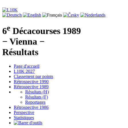
e
6
Décacourses 1989
− Vienna −
Résultats
Page d'accueil
L10K 2027
Classement par points
Rétrospective 1990
Rétrospective 1989
Résultats (H)
Résultats (F)
Reportages
Rétrospective 1986
Perspective
Statistiques